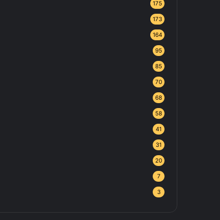
175
173
164
95
85
70
68
58
41
31
20
7
3