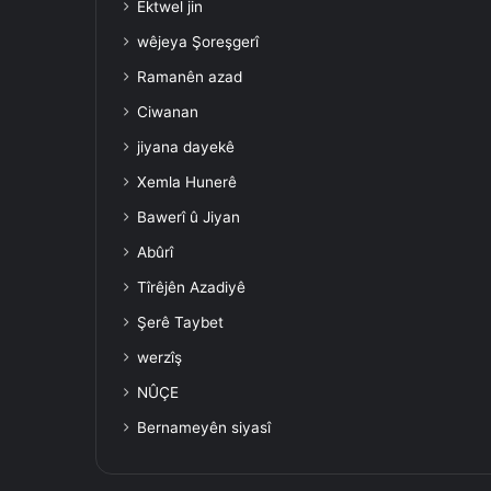
Ektwel jin
wêjeya Şoreşgerî
Ramanên azad
Ciwanan
jiyana dayekê
Xemla Hunerê
Bawerî û Jiyan
Abûrî
Tîrêjên Azadiyê
Şerê Taybet
werzîş
NÛÇE
Bernameyên siyasî