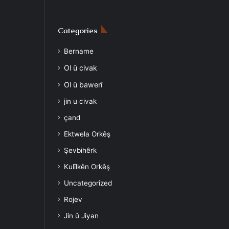
Categories
Bername
Ol û civak
Ol û bawerî
jin u civak
çand
Ektwela Orkêş
Şevbihêrk
Kulîlkên Orkêş
Uncategorized
Rojev
Jin û Jiyan