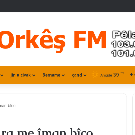
℃
39
jin u civak
Bername
çand
Amûdê
man bîco
ra me îman bîco