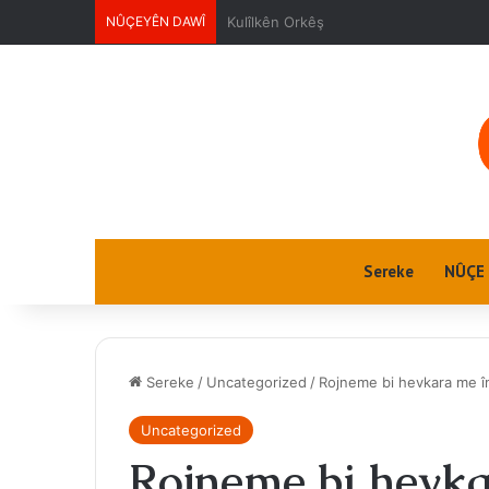
NÛÇEYÊN DAWÎ
Ciwanan
Sereke
NÛÇE
Sereke
/
Uncategorized
/
Rojneme bi hevkara me î
Uncategorized
Rojneme bi hevka