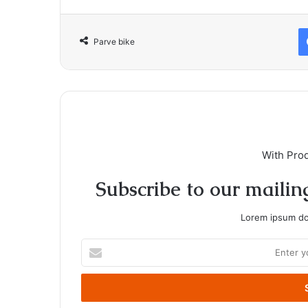
Parve bike
With Pro
Subscribe to our mailing
Lorem ipsum dol
Enter
your
Email
address