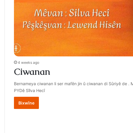
4 weeks ago
Ciwanan
Bernameya ciwanan li ser mafên jin û ciwanan di Sûriyê de
PYDê Sîlva Hecî
Bixwîne