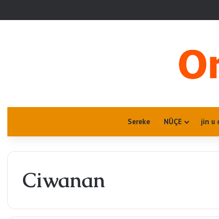
Sereke
NÛÇE
jin u 
Ciwanan