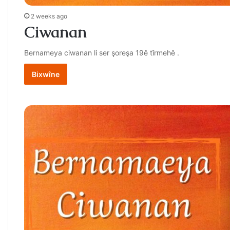
2 weeks ago
Ciwanan
Bernameya ciwanan li ser şoreşa 19ê tîrmehê .
Bixwîne