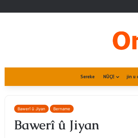
Sereke
NÛÇE
jin u 
Bawerî û Jiyan
Bername
Bawerî û Jiyan