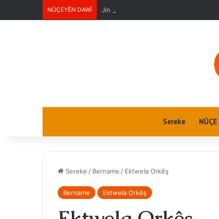
NÛÇEYÊN DAWÎ
Jin û Jiyan
Sereke
NÛÇE
Sereke
/
Bername
/
Ektwela Orkêş
Bername
Ektwela Orkêş
Ektwela Orkêş