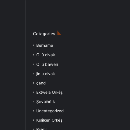
Categories
Bername
Ol û civak
Ol û bawerî
jin u civak
çand
Ektwela Orkêş
Şevbihêrk
Uncategorized
Kulîlkên Orkêş
Rojev