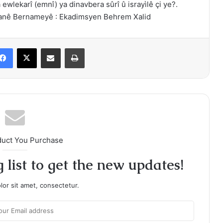
ewlekarî (emnî) ya dinavbera sûrî û israyìlê çi ye?.
anê Bernameyê : Ekadimsyen Behrem Xalid
Facebook
X
Share via Email
Print
duct You Purchase
 list to get the new updates!
or sit amet, consectetur.