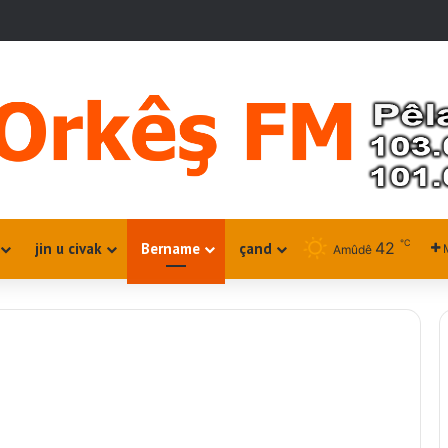
℃
42
jin u civak
Bername
çand
Amûdê