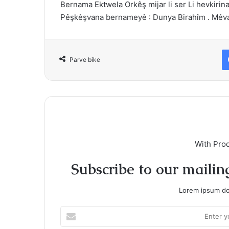
Bernama Ektwela Orkêş mijar li ser Li hevkirina 
Pêşkêşvana bernameyê : Dunya Birahîm . Mêv
Parve bike
With Pro
Subscribe to our mailing
Lorem ipsum dol
Enter
your