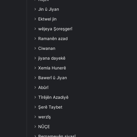
Jin û Jiyan
Ektwel jin
wêjeya Şoreşgerî
Ramanên azad
Ciwanan
jiyana dayekê
Xemla Hunerê
Bawerî û Jiyan
Abûrî
Tîrêjên Azadiyê
Şerê Taybet
werzîş
NÛÇE
Bernameyên siyasî