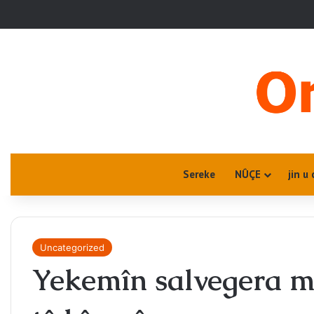
Sereke
NÛÇE
jin u 
Uncategorized
Yekemîn salvegera m