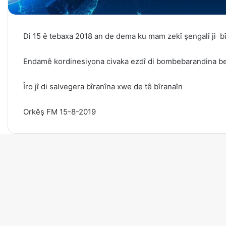
Di 15 ê tebaxa 2018 an de dema ku mam zekî şengalî ji 
Endamê kordinesiyona civaka ezdî di bombebarandina bel
Îro jî di salvegera bîranîna xwe de tê bîranaîn
Orkêş FM 15-8-2019