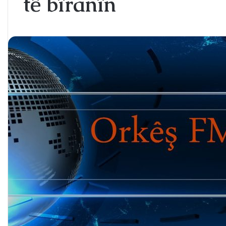
tê bîranîn