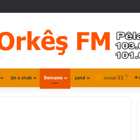
℃
33
jin u civak
Bername
çand
Amûdê