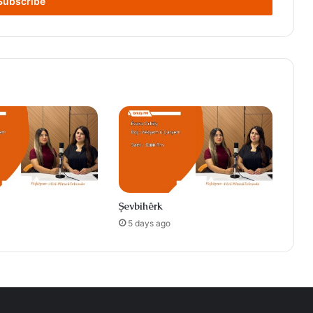
Şevbihêrk
5 days ago