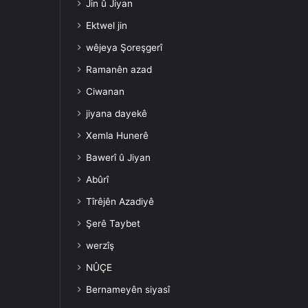
Jin û Jiyan
Ektwel jin
wêjeya Şoreşgerî
Ramanên azad
Ciwanan
jiyana dayekê
Xemla Hunerê
Bawerî û Jiyan
Abûrî
Tîrêjên Azadiyê
Şerê Taybet
werzîş
NÛÇE
Bernameyên siyasî