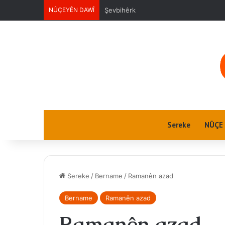
NÛÇEYÊN DAWÎ
Ektwel jin
Sereke
NÛÇE
Sereke
/
Bername
/
Ramanên azad
Bername
Ramanên azad
Ramanên azad