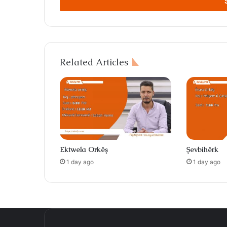
address
Related Articles
Ektwela Orkêş
Şevbihêrk
1 day ago
1 day ago