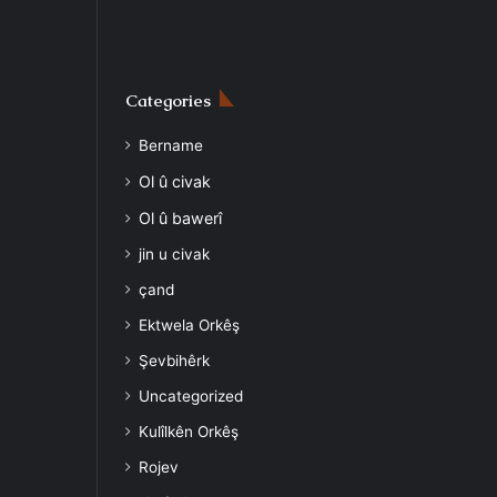
Categories
Bername
Ol û civak
Ol û bawerî
jin u civak
çand
Ektwela Orkêş
Şevbihêrk
Uncategorized
Kulîlkên Orkêş
Rojev