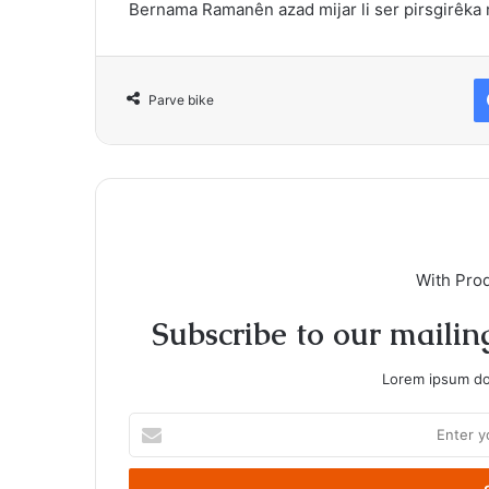
Bernama Ramanên azad mijar li ser pirsgirêka 
Parve bike
With Pro
Subscribe to our mailing
Lorem ipsum dol
Enter
your
Email