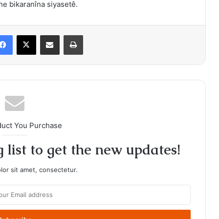
ne bikaranîna siyasetê.
Facebook
X
Share via Email
Print
duct You Purchase
 list to get the new updates!
or sit amet, consectetur.