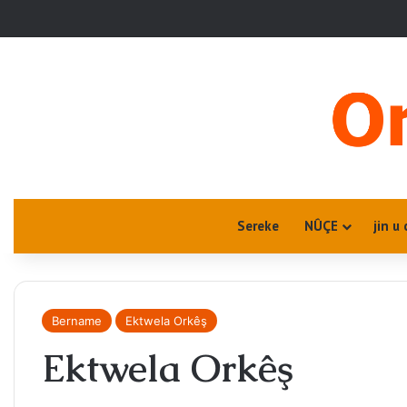
Sereke
NÛÇE
jin u 
Bername
Ektwela Orkêş
Ektwela Orkêş