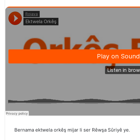
Bernama ektwela orkêş mijar li ser Rêwşa Sûriyê ye.