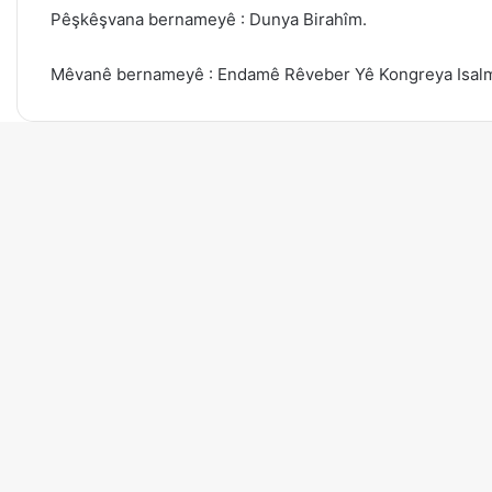
Pêşkêşvana bernameyê : Dunya Birahîm.
Mêvanê bernameyê : Endamê Rêveber Yê Kongreya Isalm