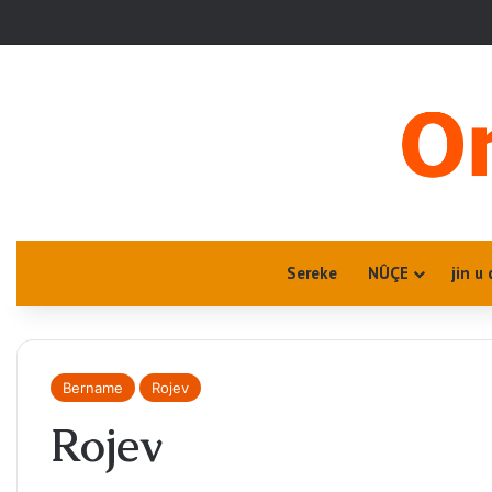
Sereke
NÛÇE
jin u 
Bername
Rojev
Rojev