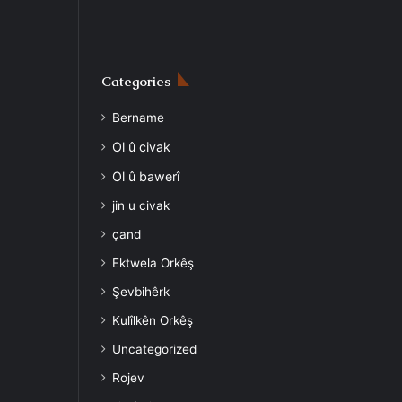
Categories
Bername
Ol û civak
Ol û bawerî
jin u civak
çand
Ektwela Orkêş
Şevbihêrk
Kulîlkên Orkêş
Uncategorized
Rojev