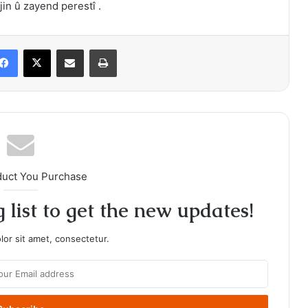
in û zayend perestî .
Facebook
X
Share via Email
Print
duct You Purchase
 list to get the new updates!
or sit amet, consectetur.