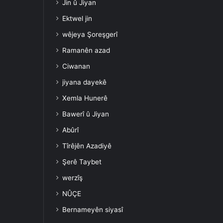
Jin û Jiyan
Ektwel jin
wêjeya Şoreşgerî
Ramanên azad
Ciwanan
jiyana dayekê
Xemla Hunerê
Bawerî û Jiyan
Abûrî
Tîrêjên Azadiyê
Şerê Taybet
werzîş
NÛÇE
Bernameyên siyasî