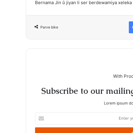
Bernama Jin û jiyan li ser berdewamiya xeleka j
Parve bike
With Pro
Subscribe to our mailing
Lorem ipsum dol
Enter
your
Email