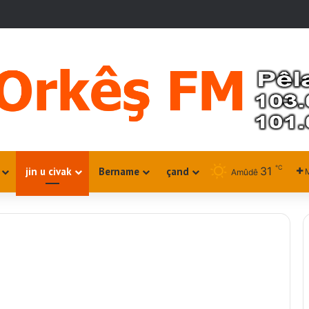
℃
31
jin u civak
Bername
çand
M
Amûdê