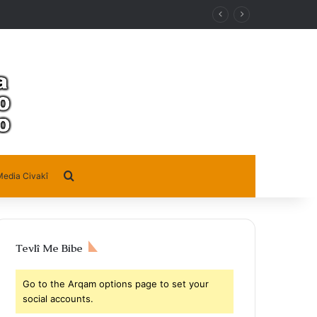
Search for
edia Civakî
Tevlî Me Bibe
Go to the Arqam options page to set your
social accounts.