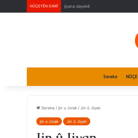
NÛÇEYÊN DAWÎ
Jin û Jiyan
Sereke
NÛÇE
Sereke
/
jin u civak
/
Jin û Jiyan
jin u civak
Jin û Jiyan
Jin û Jiyan