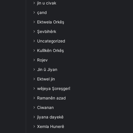
jin u civak
çand
Ektwela Orkêş
Şevbihêrk
Uncategorized
Kulîlkên Orkêş
Rojev
Jin û Jiyan
Ektwel jin
wêjeya Şoreşgerî
Ramanên azad
Ciwanan
jiyana dayekê
Xemla Hunerê