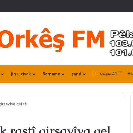
℃
41
jin u civak
Bername
çand
M
Amûdê
girsayîya gel tê
k rastî girsayîya gel