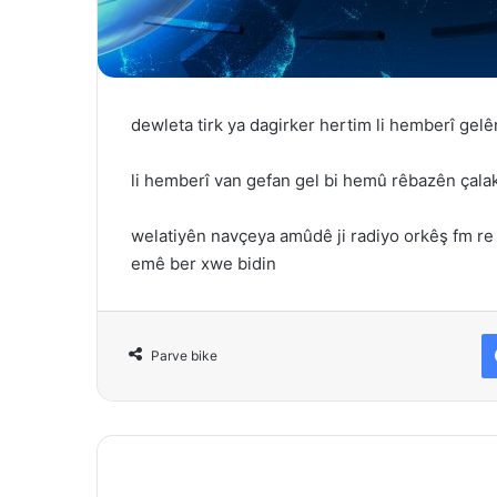
dewleta tirk ya dagirker hertim li hemberî gelê
li hemberî van gefan gel bi hemû rêbazên çala
welatiyên navçeya amûdê ji radiyo orkêş fm re 
emê ber xwe bidin
Parve bike