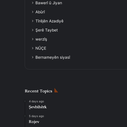
Bawerî û Jiyan
Abûrî
Tîrêjên Azadiyê
Şerê Taybet
werzîş
NÛÇE
Bernameyên siyasî
Recent Topics
4 days ago
Şevbihêrk
5 days ago
Rojev