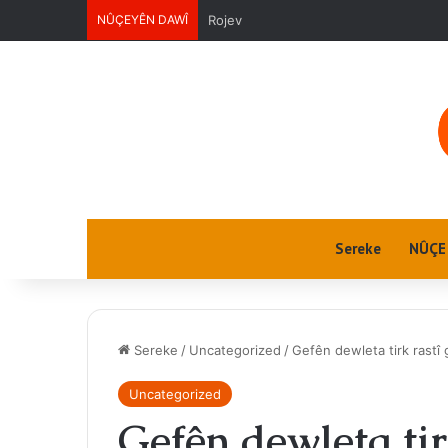
NÛÇEYÊN DAWÎ
Jin û Jiyan
Sereke
NÛÇE
Sereke
/
Uncategorized
/
Gefên dewleta tirk rastî 
Uncategorized
Gefên dewleta tir