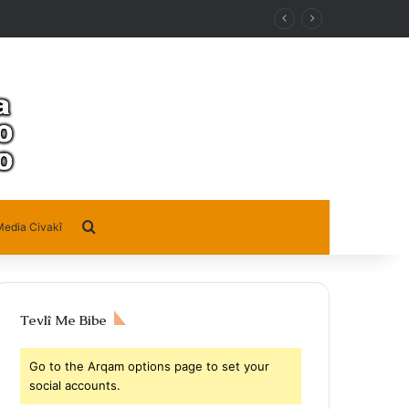
Search for
edia Civakî
Tevlî Me Bibe
Go to the Arqam options page to set your
social accounts.