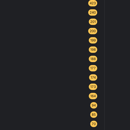
423
240
201
200
199
198
188
177
174
173
164
94
85
70