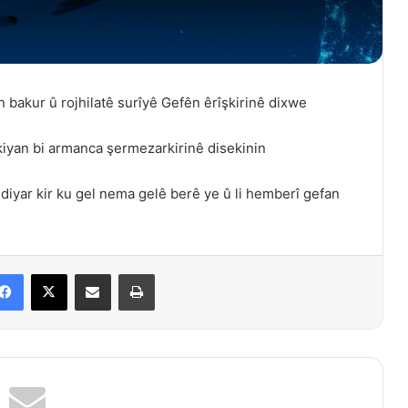
n bakur û rojhilatê surîyê Gefên êrîşkirinê dixwe
kiyan bi armanca şermezarkirinê disekinin
diyar kir ku gel nema gelê berê ye û li hemberî gefan
Facebook
X
Share via Email
Print