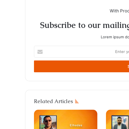
With Pro
Subscribe to our mailing
Lorem ipsum dol
Enter
your
Email
address
Related Articles