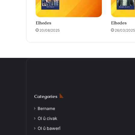
Elhedes
Elhedes
20/08/2025
26/03/2025
Categories
Bername
Ol û civak
Ol û bawerî