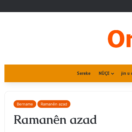
Sereke
NÛÇE
jin u 
Bername
Ramanên azad
Ramanên azad