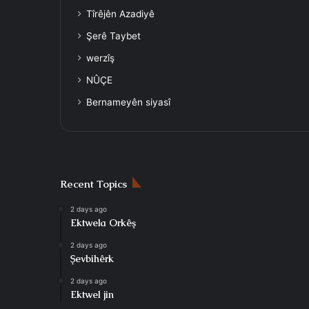
Tîrêjên Azadiyê
Şerê Taybet
werzîş
NÛÇE
Bernameyên siyasî
Recent Topics
2 days ago
Ektwela Orkêş
2 days ago
Şevbihêrk
2 days ago
Ektwel jin