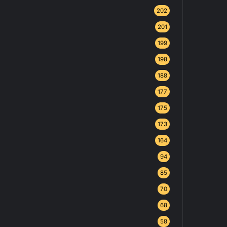
202
201
199
198
188
177
175
173
164
94
85
70
68
58