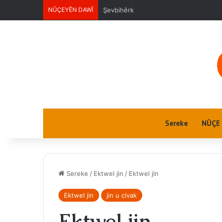
NÛÇEYÊN DAWÎ
Ektwel jin
Sereke
NÛÇE
Sereke
/
Ektwel jin
/
Ektwel jin
Ektwel jin
jin u civak
Ektwel jin