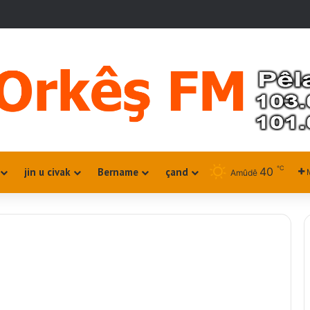
℃
40
jin u civak
Bername
çand
Amûdê