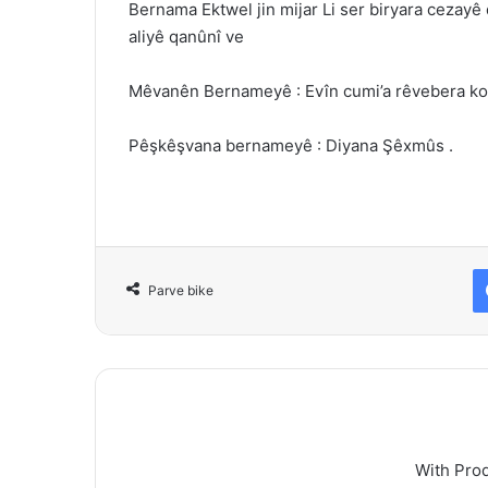
Bernama Ektwel jin mijar Li ser biryara cezayê d
aliyê qanûnî ve
Mêvanên Bernameyê : Evîn cumi’a rêvebera kom
Pêşkêşvana bernameyê : Diyana Şêxmûs .
Parve bike
With Pro