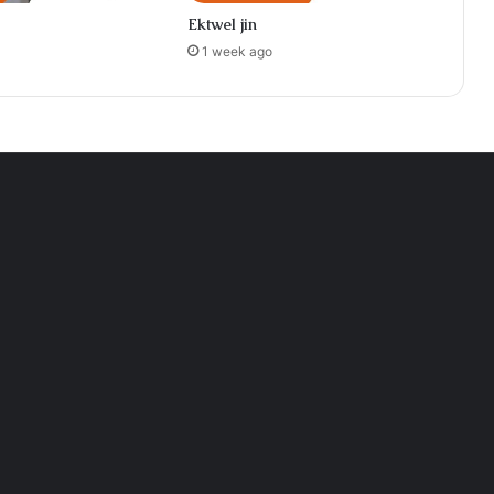
Ektwel jin
1 week ago