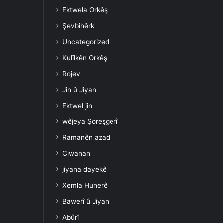
Ektwela Orkêş
Şevbihêrk
Uncategorized
Kulîlkên Orkêş
Rojev
Jin û Jiyan
Ektwel jin
wêjeya Şoreşgerî
Ramanên azad
Ciwanan
jiyana dayekê
Xemla Hunerê
Bawerî û Jiyan
Abûrî