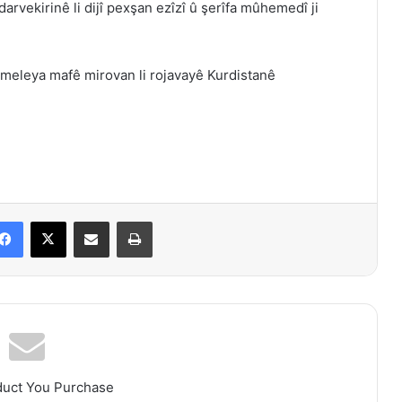
arvekirinê li dijî pexşan ezîzî û şerîfa mûhemedî ji
eleya mafê mirovan li rojavayê Kurdistanê
Facebook
X
Share via Email
Print
duct You Purchase