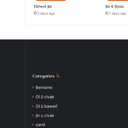
Ektwel jin
Jin û Jiyan
2 days ago
7 days ago
Categories
Bername
Ol û civak
Ol û bawerî
jin u civak
çand