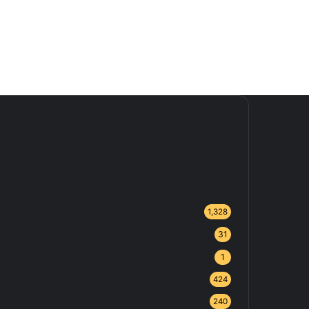
1,328
31
1
424
240