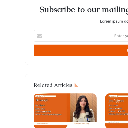
Subscribe to our mailing
Lorem ipsum dol
Enter
your
Email
address
Related Articles