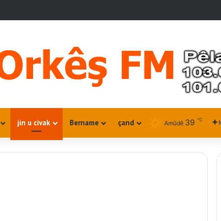
℃
39
jin u civak
Bername
çand
Amûdê