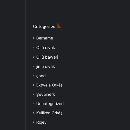
Categories
Bername
Ol û civak
Ol û bawerî
jin u civak
çand
Ektwela Orkêş
Şevbihêrk
Uncategorized
Kulîlkên Orkêş
Rojev