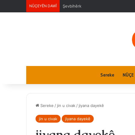
NÛÇEYÊN DAWÎ
Şevbihêrk
Sereke
NÛÇE
Sereke
/
jin u civak
/
jiyana dayekê
jin u civak
jiyana dayekê
jiyana dayekê