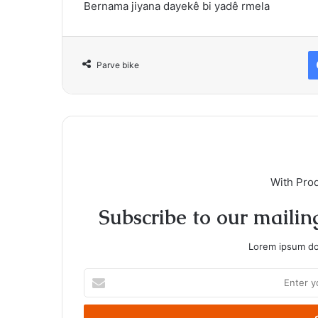
Bernama jiyana dayekê bi yadê rmela
Parve bike
With Pro
Subscribe to our mailing
Lorem ipsum dol
Enter
your
Email