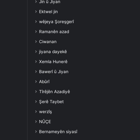
Jin û Jiyan
Ektwel jin
wêjeya Şoreşgerî
Ramanên azad
Ciwanan
jiyana dayekê
Xemla Hunerê
Bawerî û Jiyan
Abûrî
Tîrêjên Azadiyê
Şerê Taybet
werzîş
NÛÇE
Bernameyên siyasî