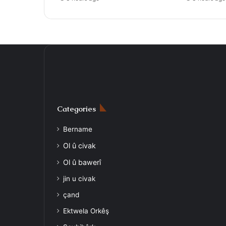
Categories
Bername
Ol û civak
Ol û bawerî
jin u civak
çand
Ektwela Orkêş