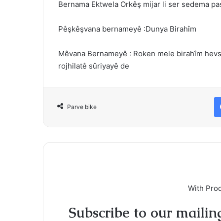
Bernama Ektwela Orkêş mijar li ser sedema paş
Pêşkêşvana bernameyê :Dunya Birahîm
Mêvana Bernameyê : Roken mele birahîm hevsero
rojhilatê sûriyayê de
Parve bike
With Pro
Subscribe to our mailing