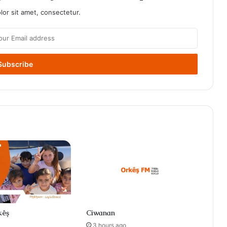
or sit amet, consectetur.
kêş
Ciwanan
3 hours ago