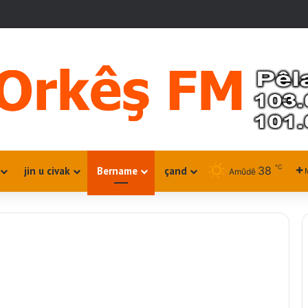
℃
38
jin u civak
Bername
çand
Amûdê