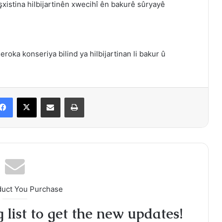
xistina hilbijartinên xwecihî ên bakurê sûryayê
ka konseriya bilind ya hilbijartinan li bakur û
Facebook
X
Share via Email
Print
duct You Purchase
 list to get the new updates!