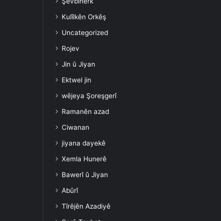
Şevbihêrk
Kulîlkên Orkêş
Uncategorized
Rojev
Jin û Jiyan
Ektwel jin
wêjeya Şoreşgerî
Ramanên azad
Ciwanan
jiyana dayekê
Xemla Hunerê
Bawerî û Jiyan
Abûrî
Tîrêjên Azadiyê