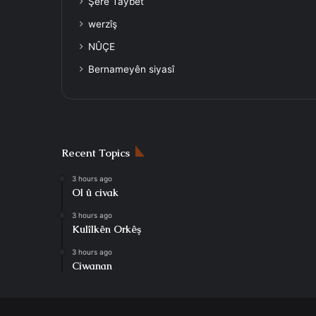
Şerê Taybet
werzîş
NÛÇE
Bernameyên siyasî
Recent Topics
3 hours ago
Ol û civak
3 hours ago
Kulîlkên Orkêş
3 hours ago
Ciwanan