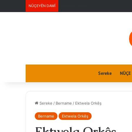
NÛÇEYÊN DAWÎ
Ciwanan
Sereke
NÛÇE
Sereke
/
Bername
/
Ektwela Orkêş
Bername
Ektwela Orkêş
Ektwela Orkêş