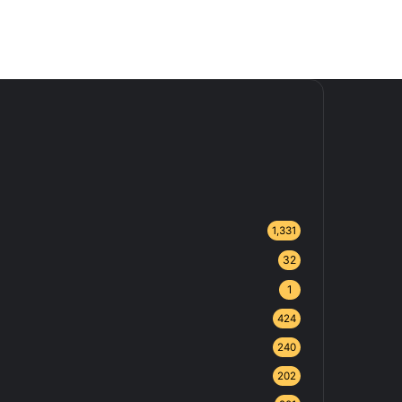
1,331
32
1
424
240
202