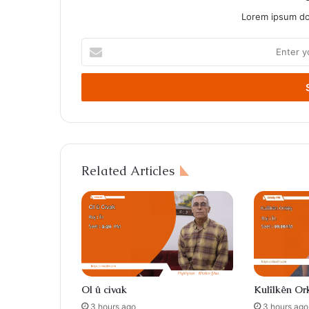
Lorem ipsum dol
Enter
your
Email
address
Related Articles
Ol û civak
Kulîlkên Or
3 hours ago
3 hours ago