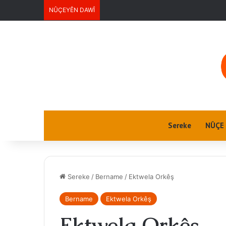
NÛÇEYÊN DAWÎ
Ektwel jin
Sereke
NÛÇE
Sereke
/
Bername
/
Ektwela Orkêş
Bername
Ektwela Orkêş
Ektwela Orkêş