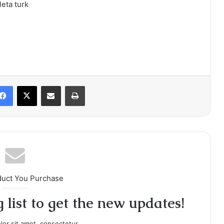
eta turk
Facebook
X
Share via Email
Print
duct You Purchase
 list to get the new updates!
or sit amet, consectetur.