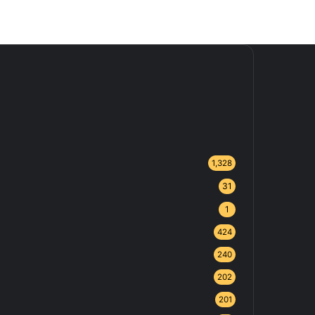
1,328
31
1
424
240
202
201