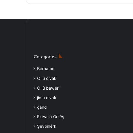
Categories
Bername
Ol û civak
Ol û bawerî
jin u civak
çand
Ektwela Orkêş
Şevbihêrk