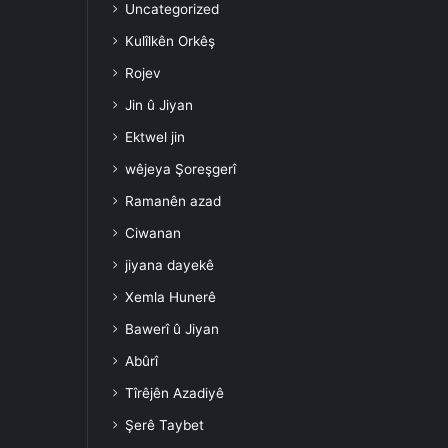
Uncategorized
Kulîlkên Orkêş
Rojev
Jin û Jiyan
Ektwel jin
wêjeya Şoreşgerî
Ramanên azad
Ciwanan
jiyana dayekê
Xemla Hunerê
Bawerî û Jiyan
Abûrî
Tîrêjên Azadiyê
Şerê Taybet