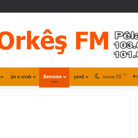
℃
35
jin u civak
Bername
çand
Amûdê