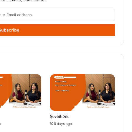
Şevbihêrk
o
5 days ago