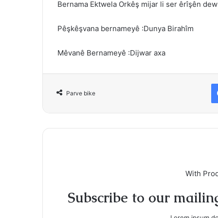
Bernama Ektwela Orkêş mijar li ser êrîşên dewl
Pêşkêşvana bernameyê :Dunya Birahîm
Mêvanê Bernameyê :Dijwar axa
Parve bike
With Pro
Subscribe to our mailing
Lorem ipsum dol