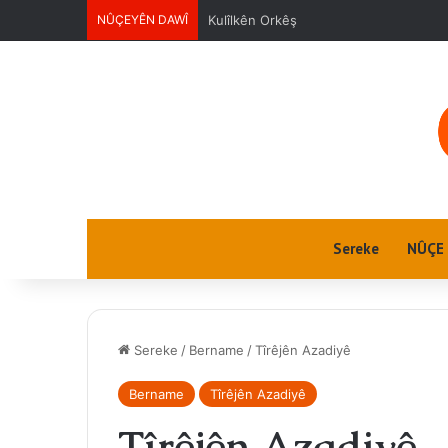
NÛÇEYÊN DAWÎ
Ciwanan
Sereke
NÛÇE
Sereke
/
Bername
/
Tîrêjên Azadiyê
Bername
Tîrêjên Azadiyê
Tîrêjên Azadiyê