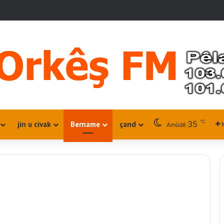
℃
35
jin u civak
Bername
çand
Amûdê