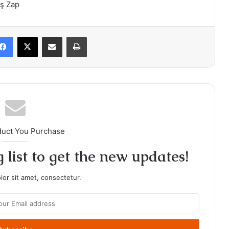
îş Zap
Facebook
X
Share via Email
Print
duct You Purchase
 list to get the new updates!
or sit amet, consectetur.