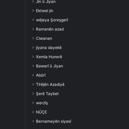
Jin û Jiyan
Ektwel jin
wêjeya Şoreşgerî
Ramanên azad
Ciwanan
jiyana dayekê
Xemla Hunerê
Bawerî û Jiyan
Abûrî
Tîrêjên Azadiyê
Şerê Taybet
werzîş
NÛÇE
Bernameyên siyasî