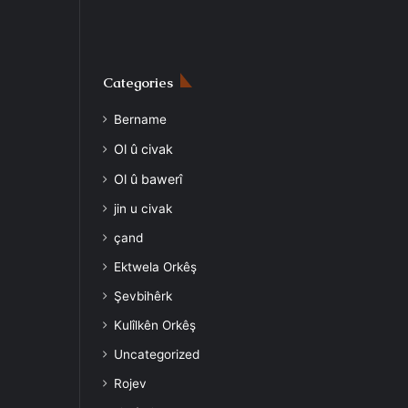
Categories
Bername
Ol û civak
Ol û bawerî
jin u civak
çand
Ektwela Orkêş
Şevbihêrk
Kulîlkên Orkêş
Uncategorized
Rojev