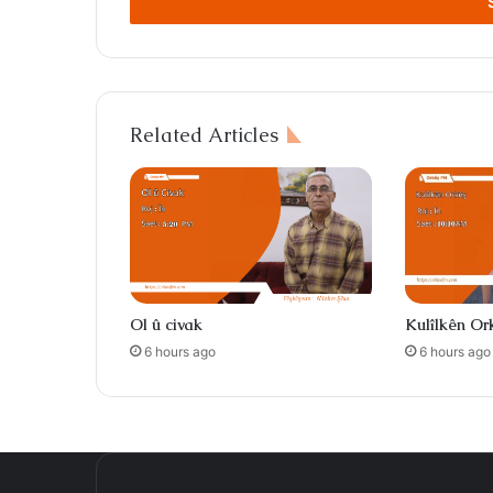
address
Related Articles
Ol û civak
Kulîlkên Or
6 hours ago
6 hours ago