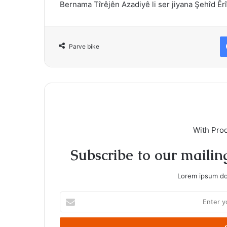
Bernama Tîrêjên Azadiyê li ser jiyana Şehîd Êr
Parve bike
With Pro
Subscribe to our mailing
Lorem ipsum dol
Enter
your
Email