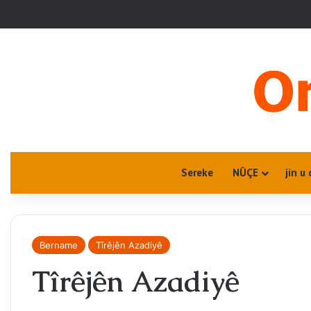
Sereke
NÛÇE
jin u 
Bername
Tîrêjên Azadiyê
Tîrêjên Azadiyê