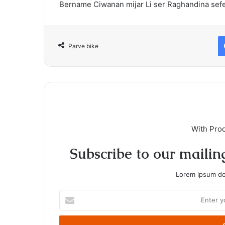
Bername Ciwanan mijar Li ser Raghandina sefer
Parve bike
With Pro
Subscribe to our mailing
Lorem ipsum dol
Enter
your
Email