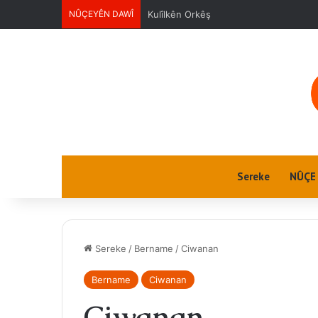
NÛÇEYÊN DAWÎ
Ciwanan
Sereke
NÛÇE
Sereke
/
Bername
/
Ciwanan
Bername
Ciwanan
Ciwanan