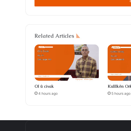
address
Related Articles
Ol û civak
Kulîlkên Or
4 hours ago
5 hours ago