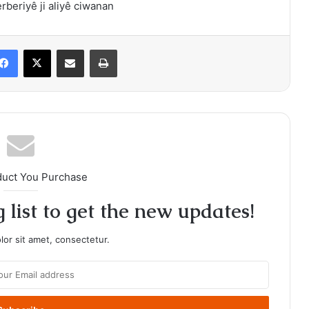
beriyê ji aliyê ciwanan
Facebook
X
Share via Email
Print
duct You Purchase
 list to get the new updates!
or sit amet, consectetur.