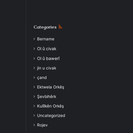
Categories
Bername
Ol û civak
Ol û bawerî
jin u civak
çand
Ektwela Orkêş
Şevbihêrk
Kulîlkên Orkêş
Uncategorized
Rojev