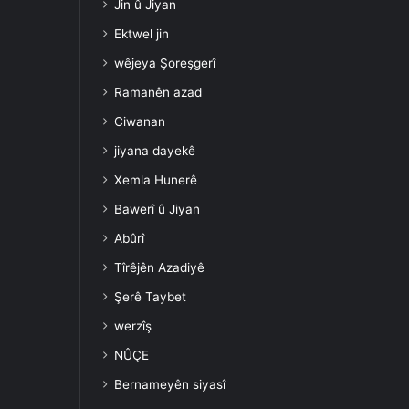
Jin û Jiyan
Ektwel jin
wêjeya Şoreşgerî
Ramanên azad
Ciwanan
jiyana dayekê
Xemla Hunerê
Bawerî û Jiyan
Abûrî
Tîrêjên Azadiyê
Şerê Taybet
werzîş
NÛÇE
Bernameyên siyasî