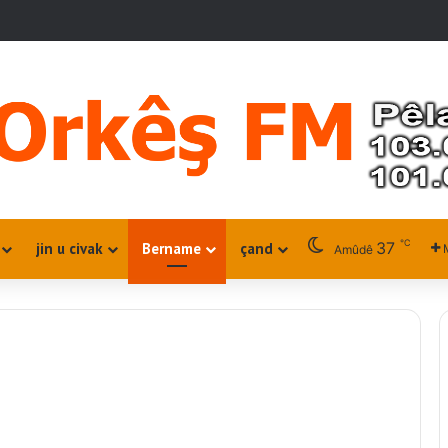
℃
37
jin u civak
Bername
çand
Amûdê