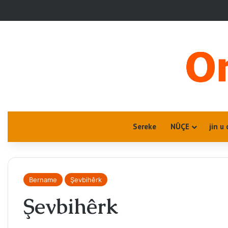
Sereke
NÛÇE
jin u 
Bername
Şevbihêrk
Şevbihêrk