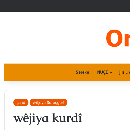
Sereke
NÛÇE
jin u 
çand
wêjeya Şoreşgerî
wêjiya kurdî