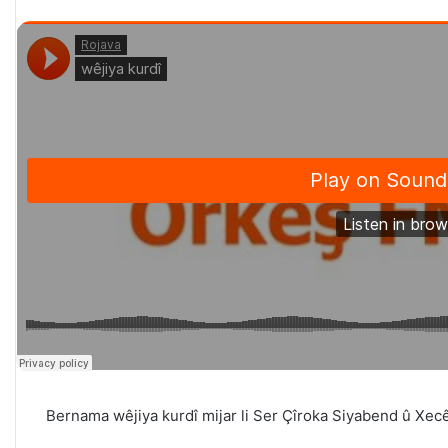
Bernama wêjiya kurdî mijar li Ser Çîroka Siyabend û Xecê