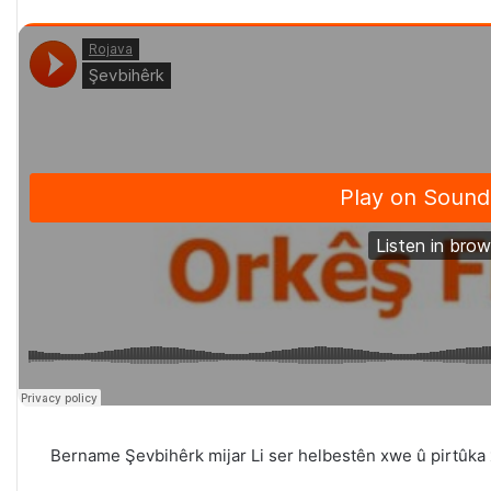
Bername Şevbihêrk mijar Li ser helbestên xwe û pirtûka 