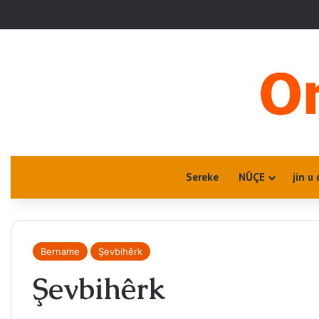
Sereke
NÛÇE
jin u 
Bername
Şevbihêrk
Şevbihêrk