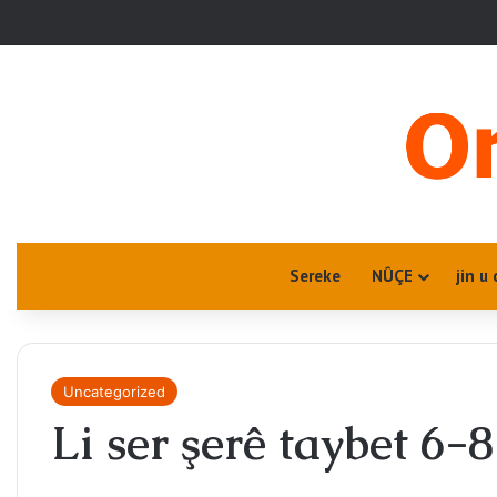
Sereke
NÛÇE
jin u 
Uncategorized
Li ser şerê taybet 6-