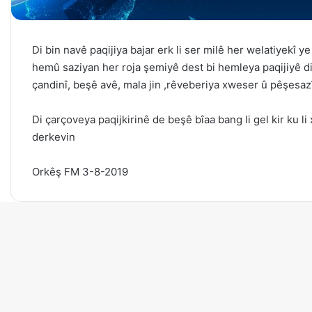
Di bin navê paqijiya bajar erk li ser milê her welatiyekî 
hemû saziyan her roja şemiyê dest bi hemleya paqijiyê dik
çandinî, beşê avê, mala jin ,rêveberiya xweser û pêşesazî
Di çarçoveya paqijkirinê de beşê bîaa bang li gel kir ku li
derkevin
Orkêş FM 3-8-2019