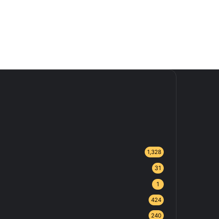
1,328
31
1
424
240