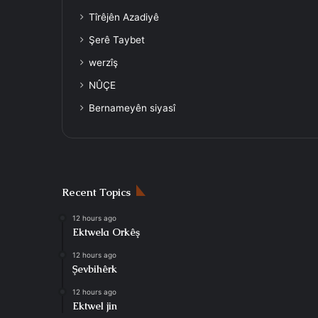
Tîrêjên Azadiyê
Şerê Taybet
werzîş
NÛÇE
Bernameyên siyasî
Recent Topics
12 hours ago
Ektwela Orkêş
12 hours ago
Şevbihêrk
12 hours ago
Ektwel jin