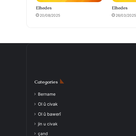
Elhedes
Elhedes
20/08/2025
26/03/2025
Categories
Bername
Ol û civak
Ol û bawerî
jin u civak
çand