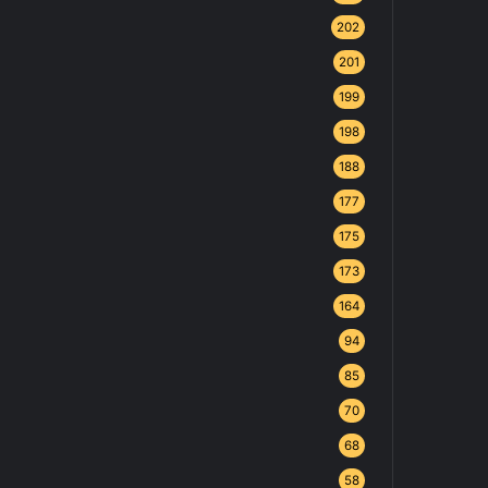
202
201
199
198
188
177
175
173
164
94
85
70
68
58