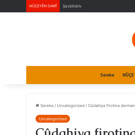
NÛÇEYÊN DAWÎ
Ektwel jin
Sereke
NÛÇE
Sereke
/
Uncategorized
/
Cûdahiya firotina derma
Uncategorized
Cûdahiya firoti