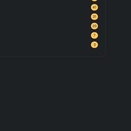
41
31
20
7
3