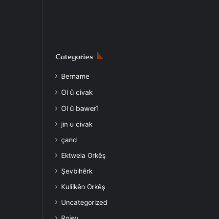
Categories
Bername
Ol û civak
Ol û bawerî
jin u civak
çand
Ektwela Orkêş
Şevbihêrk
Kulîlkên Orkêş
Uncategorized
Rojev