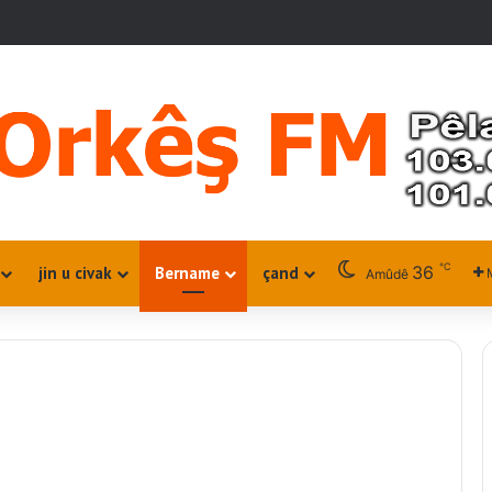
℃
36
jin u civak
Bername
çand
Amûdê