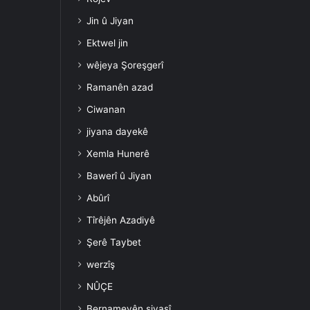
Jin û Jiyan
Ektwel jin
wêjeya Şoreşgerî
Ramanên azad
Ciwanan
jiyana dayekê
Xemla Hunerê
Bawerî û Jiyan
Abûrî
Tîrêjên Azadiyê
Şerê Taybet
werzîş
NÛÇE
Bernameyên siyasî