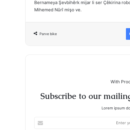
Bernameya Şevbihêrk mijar li ser Çêkirina rob
Mihemed Nûrî mişo ve.
Parve bike
With Pro
Subscribe to our mailing
Lorem ipsum dol
Enter
your