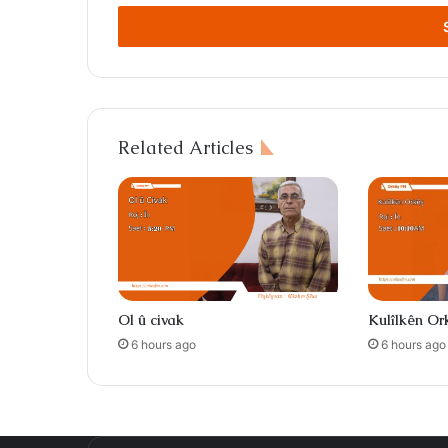
Email
address
Related Articles
Ol û civak
Kulîlkên Or
6 hours ago
6 hours ago