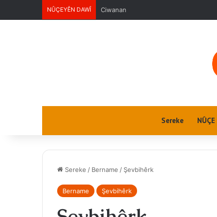
NÛÇEYÊN DAWÎ
Ciwanan
Sereke
NÛÇE
Sereke
/
Bername
/
Şevbihêrk
Bername
Şevbihêrk
Şevbihêrk