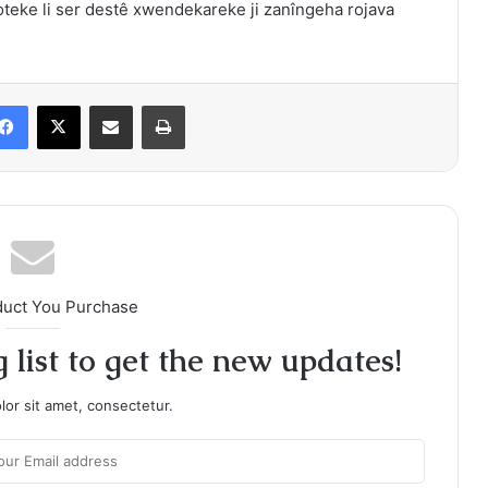
oteke li ser destê xwendekareke ji zanîngeha rojava
Facebook
X
Share via Email
Print
duct You Purchase
 list to get the new updates!
or sit amet, consectetur.