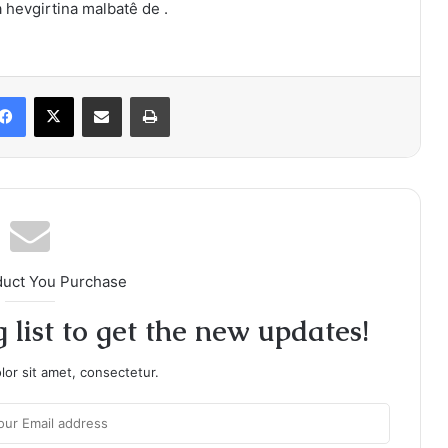
na hevgirtina malbatê de .
Facebook
X
Share via Email
Print
duct You Purchase
 list to get the new updates!
or sit amet, consectetur.