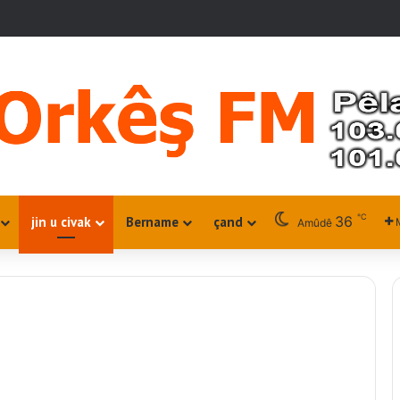
℃
36
jin u civak
Bername
çand
Amûdê