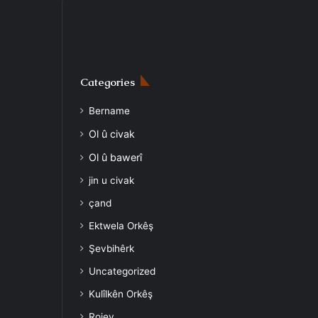
Categories
Bername
Ol û civak
Ol û bawerî
jin u civak
çand
Ektwela Orkêş
Şevbihêrk
Uncategorized
Kulîlkên Orkêş
Rojev