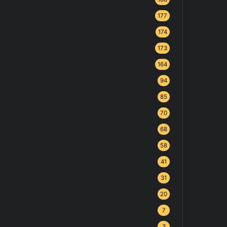
177
174
173
164
94
85
70
68
58
41
31
20
7
3