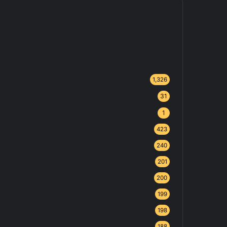
1,326
31
1
423
240
201
200
199
198
188