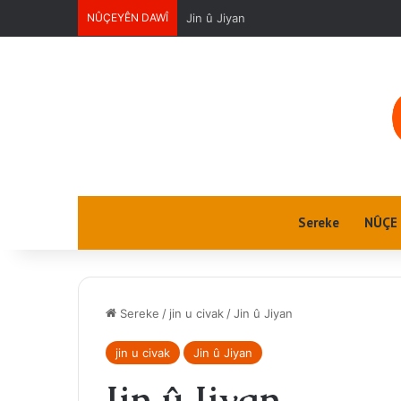
NÛÇEYÊN DAWÎ
Jin û Jiyan
Sereke
NÛÇE
Sereke
/
jin u civak
/
Jin û Jiyan
jin u civak
Jin û Jiyan
Jin û Jiyan