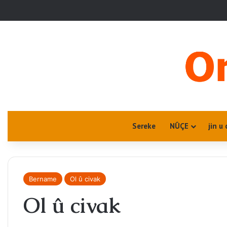
Sereke
NÛÇE
jin u 
Bername
Ol û civak
Ol û civak