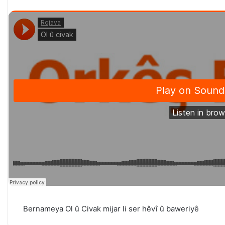
Bernameya Ol û Civak mijar li ser hêvî û baweriyê