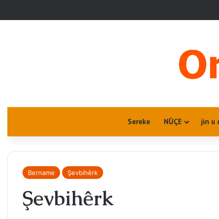
Sereke
NÛÇE
jin u 
Bername
Şevbihêrk
Şevbihêrk