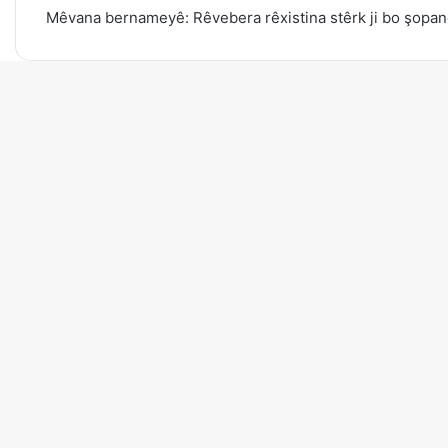
Mêvana bernameyê: Rêvebera rêxistina stêrk ji bo şopand