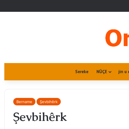
Sereke
NÛÇE
jin u 
Bername
Şevbihêrk
Şevbihêrk