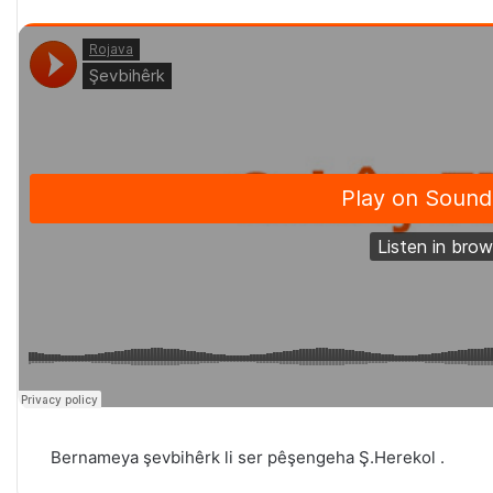
Bernameya şevbihêrk li ser pêşengeha Ş.Herekol .