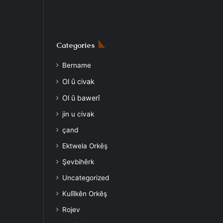
Categories
Bername
Ol û civak
Ol û bawerî
jin u civak
çand
Ektwela Orkêş
Şevbihêrk
Uncategorized
Kulîlkên Orkêş
Rojev