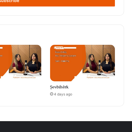
Şevbihêrk
4 days ago