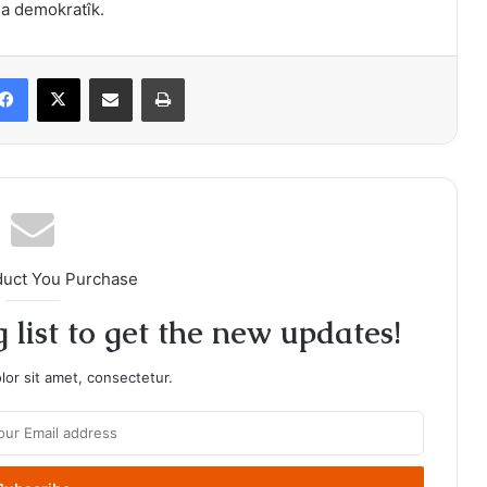
ma demokratîk.
Facebook
X
Share via Email
Print
duct You Purchase
 list to get the new updates!
or sit amet, consectetur.