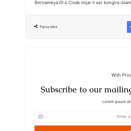
Bernameya Ol û Civak mijar li ser kongira isla
Parve bike
With Pro
Subscribe to our mailing
Lorem ipsum dol
Enter
your
Email