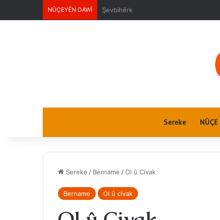
NÛÇEYÊN DAWÎ
Ektwel jin
Sereke
NÛÇE
Sereke
/
Bername
/
Ol û Civak
Bername
Ol û civak
Ol û Civak