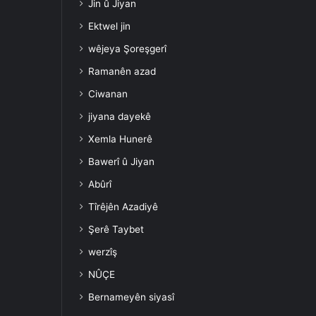
Jin û Jiyan
Ektwel jin
wêjeya Şoreşgerî
Ramanên azad
Ciwanan
jiyana dayekê
Xemla Hunerê
Bawerî û Jiyan
Abûrî
Tîrêjên Azadiyê
Şerê Taybet
werzîş
NÛÇE
Bernameyên siyasî