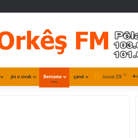
℃
29
jin u civak
Bername
çand
Amûdê