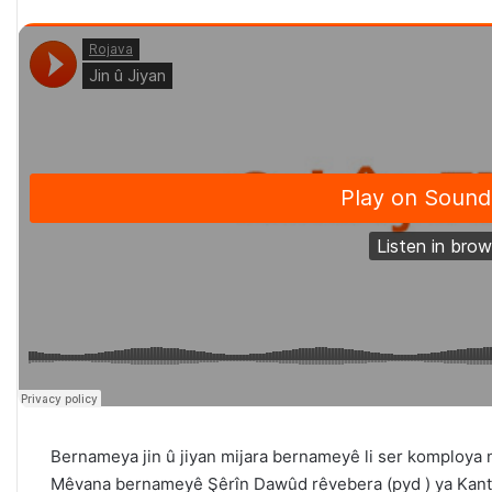
Bernameya jin û jiyan mijara bernameyê li ser komploya n
Mêvana bernameyê Şêrîn Dawûd rêvebera (pyd ) ya Kant