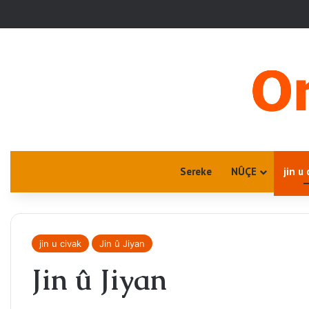
Sereke
NÛÇE
jin u 
jin u civak
Jin û Jiyan
Jin û Jiyan