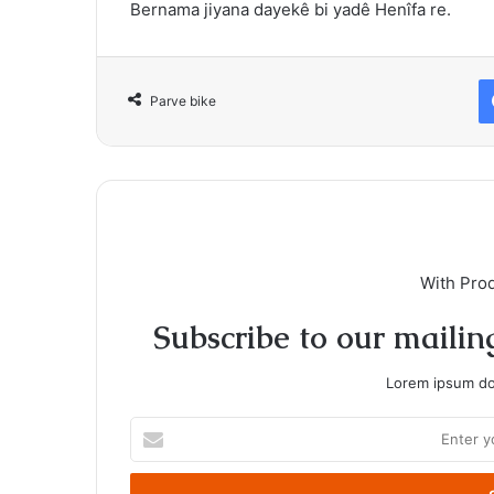
Bernama jiyana dayekê bi yadê Henîfa re.
Parve bike
With Pro
Subscribe to our mailing
Lorem ipsum dol
Enter
your
Email