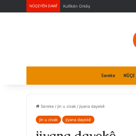
NÛÇEYÊN DAWÎ
Ciwanan
Sereke
NÛÇE
Sereke
/
jin u civak
/
jiyana dayekê
jin u civak
jiyana dayekê
jiyana dayekê