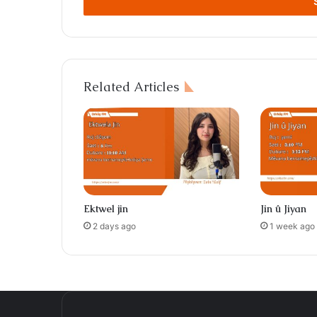
address
Related Articles
Ektwel jin
Jin û Jiyan
2 days ago
1 week ago