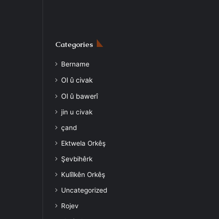
Categories
Bername
Ol û civak
Ol û bawerî
jin u civak
çand
Ektwela Orkêş
Şevbihêrk
Kulîlkên Orkêş
Uncategorized
Rojev