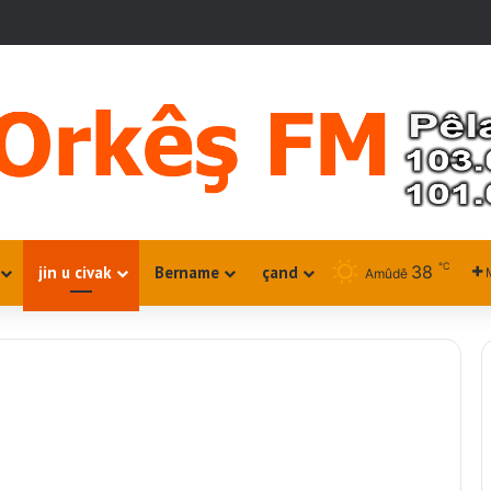
℃
38
jin u civak
Bername
çand
Amûdê