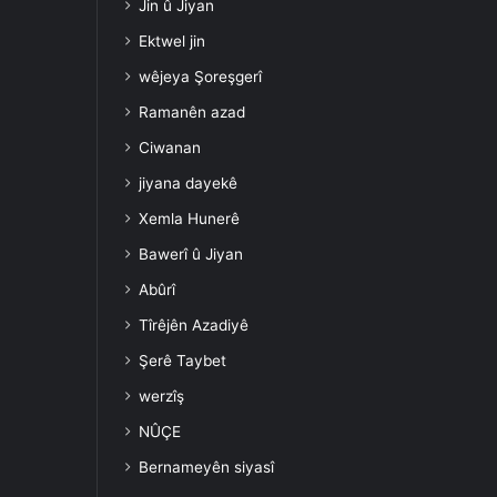
Jin û Jiyan
Ektwel jin
wêjeya Şoreşgerî
Ramanên azad
Ciwanan
jiyana dayekê
Xemla Hunerê
Bawerî û Jiyan
Abûrî
Tîrêjên Azadiyê
Şerê Taybet
werzîş
NÛÇE
Bernameyên siyasî