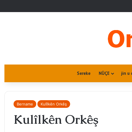
Sereke
NÛÇE
jin u 
Bername
Kulîlkên Orkêş
Kulîlkên Orkêş