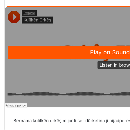
Bernama kulîlkên orkêş mijar li ser dûrketina ji nijadperes