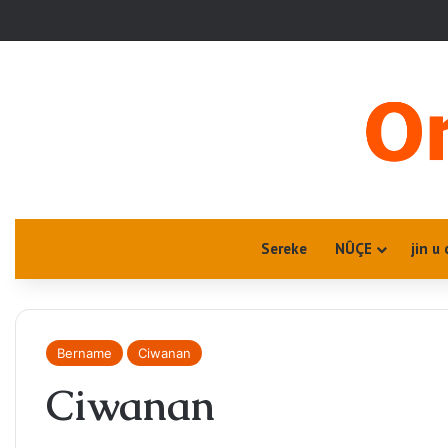
Sereke
NÛÇE
jin u 
Bername
Ciwanan
Ciwanan