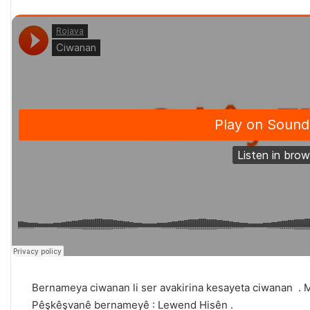
Bernameya ciwanan li ser avakirina kesayeta ciwanan . 
Pêşkêşvanê bernameyê : Lewend Hisên .