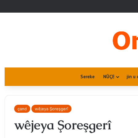
Sereke
NÛÇE
jin u 
çand
wêjeya Şoreşgerî
wêjeya Şoreşgerî