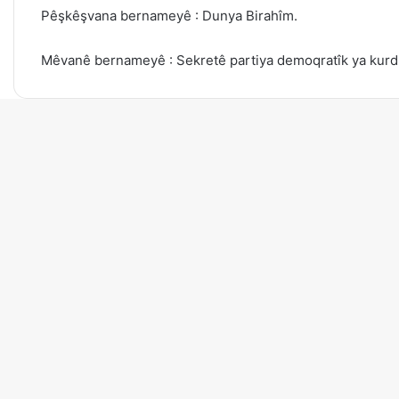
Pêşkêşvana bernameyê : Dunya Birahîm.
Mêvanê bernameyê : Sekretê partiya demoqratîk ya kurd l