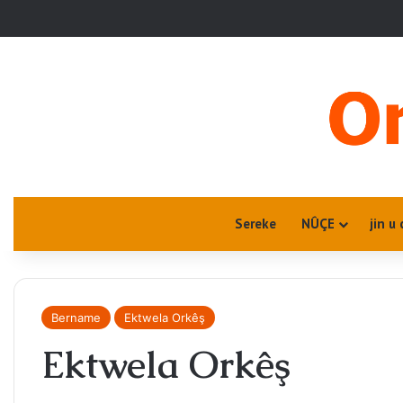
Sereke
NÛÇE
jin u 
Bername
Ektwela Orkêş
Ektwela Orkêş