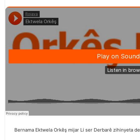
Bernama Ektwela Orkêş mijar Li ser Derbarê zihinyeta de