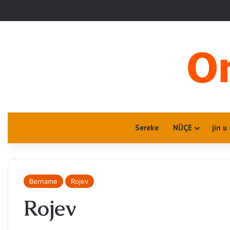
Sereke
NÛÇE
jin u
Bername
Rojev
Rojev