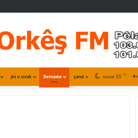
℃
35
jin u civak
Bername
çand
Amûdê