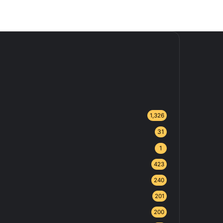
1,326
31
1
423
240
201
200