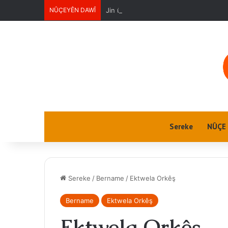
NÛÇEYÊN DAWÎ
Jin û Jiyan
Sereke
NÛÇE
Sereke
/
Bername
/
Ektwela Orkêş
Bername
Ektwela Orkêş
Ektwela Orkêş