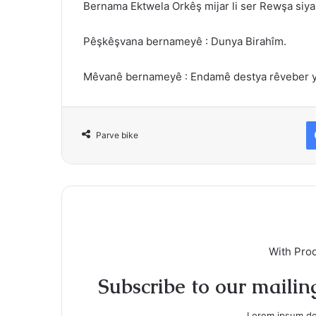
Bernama Ektwela Orkêş mijar li ser Rewşa siyasî
Pêşkêşvana bernameyê : Dunya Birahîm.
Mêvanê bernameyê : Endamê destya rêveber ya n
Parve bike
With Pro
Subscribe to our mailing
Lorem ipsum dol