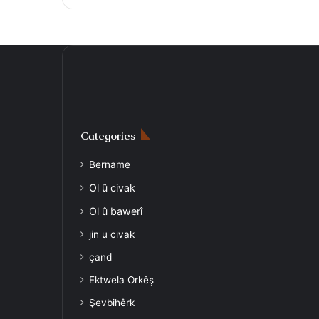
Categories
Bername
Ol û civak
Ol û bawerî
jin u civak
çand
Ektwela Orkêş
Şevbihêrk