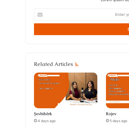
Enter
your
Email
address
Related Articles
Şevbihêrk
Rojev
4 days ago
5 days ago