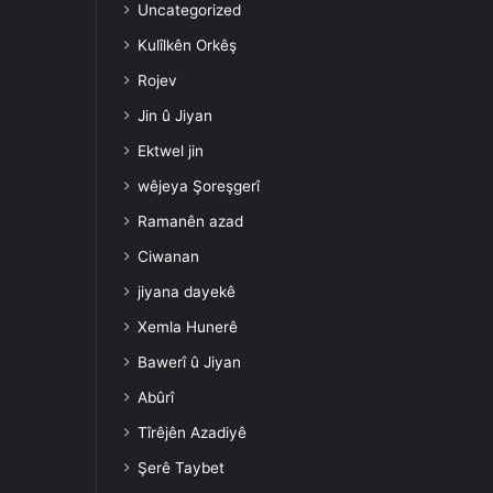
Uncategorized
Kulîlkên Orkêş
Rojev
Jin û Jiyan
Ektwel jin
wêjeya Şoreşgerî
Ramanên azad
Ciwanan
jiyana dayekê
Xemla Hunerê
Bawerî û Jiyan
Abûrî
Tîrêjên Azadiyê
Şerê Taybet