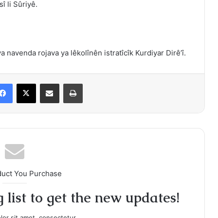
 li Sûriyê.
avenda rojava ya lêkolînên istratîcîk Kurdiyar Dirê’î.
Facebook
X
Share via Email
Print
duct You Purchase
 list to get the new updates!
or sit amet, consectetur.