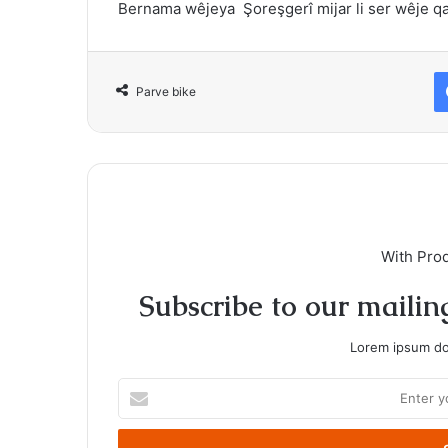
Bernama wêjeya Şoreşgerî mijar li ser wêje qa
Parve bike
With Pro
Subscribe to our mailing
Lorem ipsum dol
Enter
your
Email