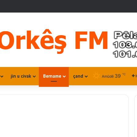
℃
39
jin u civak
Bername
çand
Amûdê