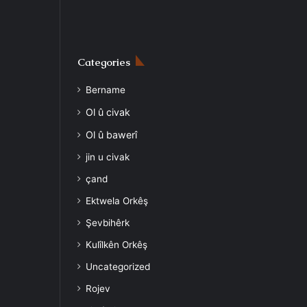
Categories
Bername
Ol û civak
Ol û bawerî
jin u civak
çand
Ektwela Orkêş
Şevbihêrk
Kulîlkên Orkêş
Uncategorized
Rojev