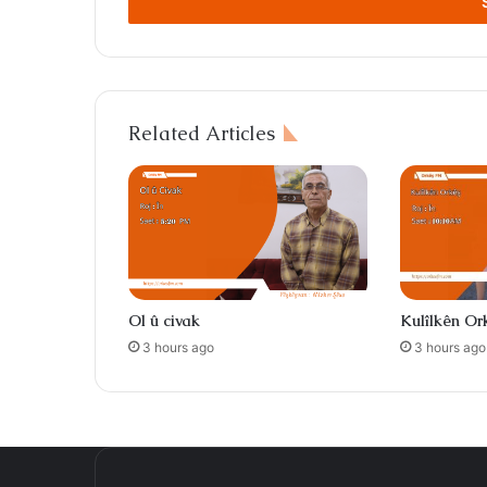
address
Related Articles
Ol û civak
Kulîlkên Or
3 hours ago
3 hours ago