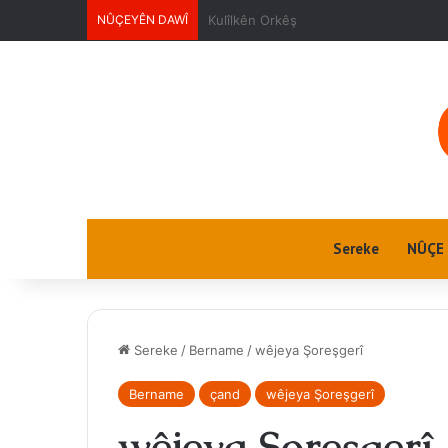
NÛÇEYÊN DAWÎ
Ciwanan
Sereke
NÛÇE
Sereke
/
Bername
/
wêjeya Şoreşgerî
Bername
çand
wêjeya Şoreşgerî
wêjeya Şoreşgerî