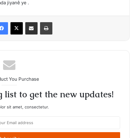
da jiyanê ye .
Facebook
X
Share via Email
Print
duct You Purchase
 list to get the new updates!
or sit amet, consectetur.