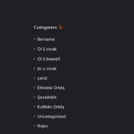
Categories
Bername
Ol û civak
Ol û bawerî
jin u civak
çand
Ektwela Orkêş
Şevbihêrk
Kulîlkên Orkêş
Uncategorized
Rojev