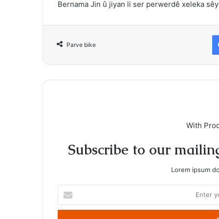
Bernama Jin û jiyan li ser perwerdê xeleka sêy
Parve bike
With Pro
Subscribe to our mailing
Lorem ipsum dol
Enter
your
Email