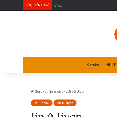
NÛÇEYÊN DAWÎ
Ciwanan
Sereke
NÛÇE
Sereke
/
jin u civak
/
Jin û Jiyan
jin u civak
Jin û Jiyan
Jin û Jiyan