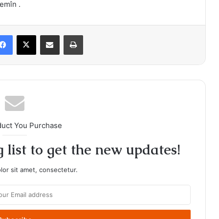
emîn .
Facebook
X
Share via Email
Print
duct You Purchase
 list to get the new updates!
or sit amet, consectetur.