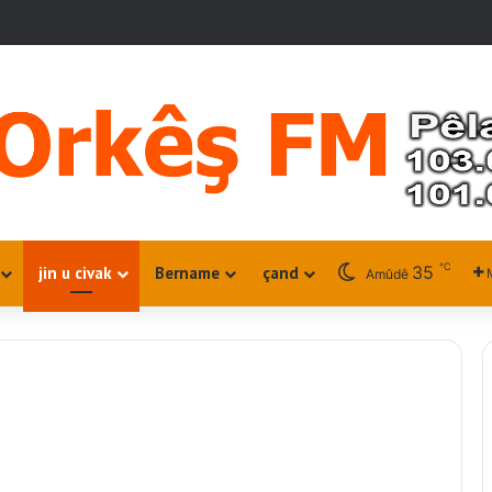
℃
35
jin u civak
Bername
çand
Amûdê