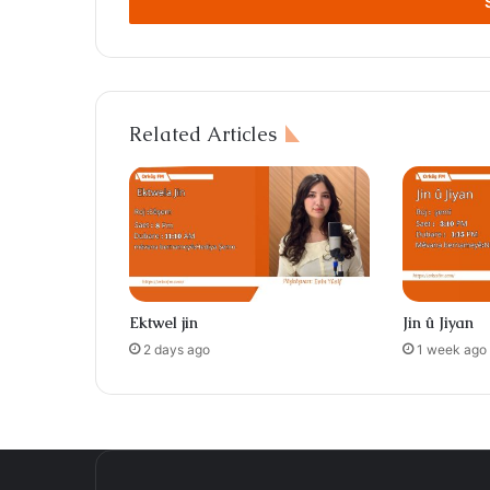
address
Related Articles
Ektwel jin
Jin û Jiyan
2 days ago
1 week ago