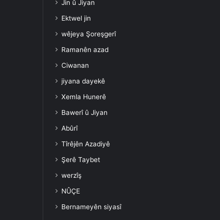
Jin û Jiyan
Ektwel jin
wêjeya Şoreşgerî
Ramanên azad
Ciwanan
jiyana dayekê
Xemla Hunerê
Bawerî û Jiyan
Abûrî
Tîrêjên Azadiyê
Şerê Taybet
werzîş
NÛÇE
Bernameyên siyasî