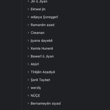
Jin û Jiyan
Ektwel jin
wêjeya Şoreşgerî
Ramanên azad
Ciwanan
jiyana dayekê
Xemla Hunerê
Bawerî û Jiyan
Abûrî
Tîrêjên Azadiyê
Şerê Taybet
werzîş
NÛÇE
Bernameyên siyasî