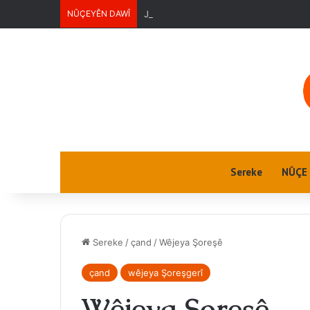
NÛÇEYÊN DAWÎ
Jin û Jiyan
Sereke
NÛÇE
Sereke
/
çand
/
Wêjeya Şoreşê
çand
wêjeya Şoreşgerî
Wêjeya Şoreşê