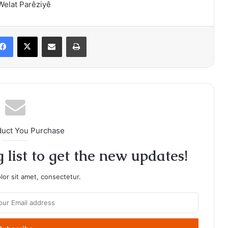
Welat Parêziyê
Facebook
X
Share via Email
Print
duct You Purchase
 list to get the new updates!
or sit amet, consectetur.