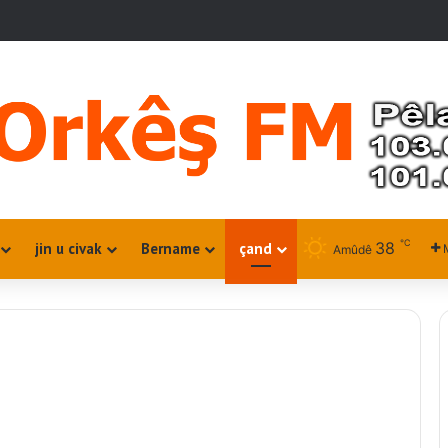
℃
38
jin u civak
Bername
çand
Amûdê