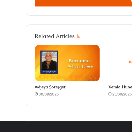
address
Related Articles
wêjeya Şoreşgerî
Xemla Hune
30/09/2025
25/09/2025