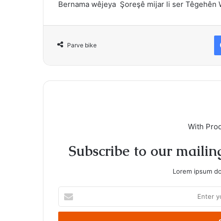
Bernama wêjeya Şoreşê mijar li ser Têgehên 
Parve bike
With Pro
Subscribe to our mailing
Lorem ipsum dol
Enter
your
Email