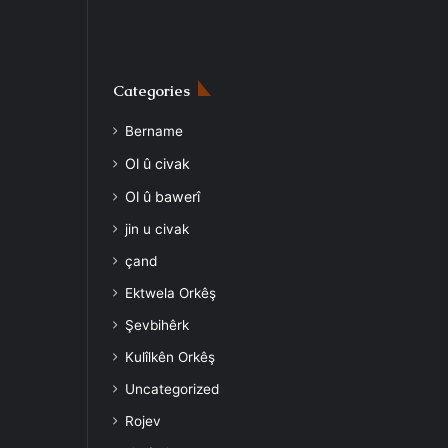
Categories
Bername
Ol û civak
Ol û bawerî
jin u civak
çand
Ektwela Orkêş
Şevbihêrk
Kulîlkên Orkêş
Uncategorized
Rojev