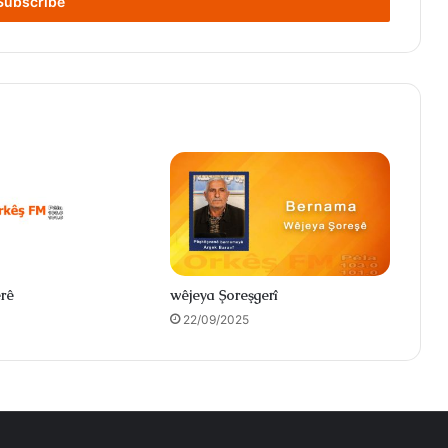
rê
wêjeya Şoreşgerî
22/09/2025