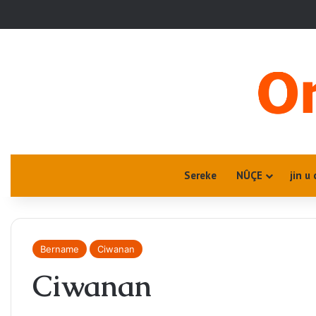
Sereke
NÛÇE
jin u 
Bername
Ciwanan
Ciwanan