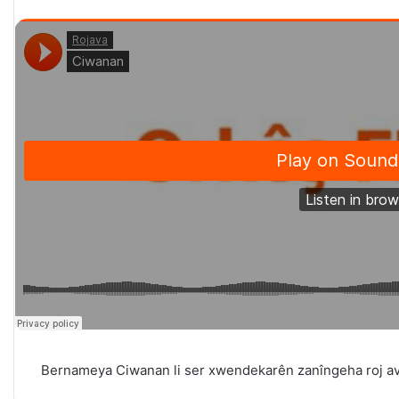
Bernameya Ciwanan li ser xwendekarên zanîngeha roj ava