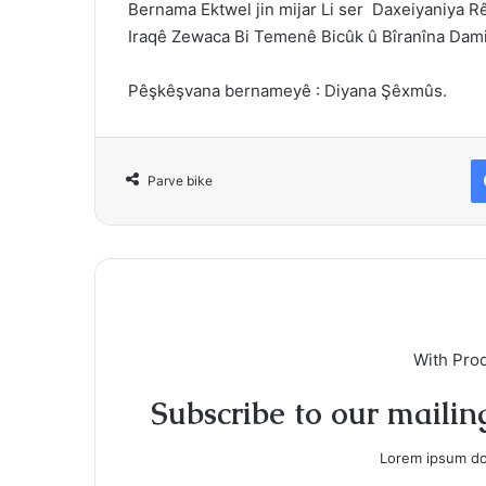
Bernama Ektwel jin mijar Li ser Daxeiyaniya Rê
Iraqê Zewaca Bi Temenê Bicûk û Bîranîna Dam
Pêşkêşvana bernameyê : Diyana Şêxmûs.
Parve bike
With Pro
Subscribe to our mailing
Lorem ipsum dol