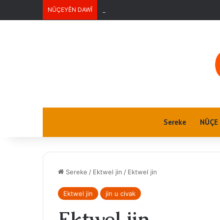
NÛÇEYÊN DAWÎ
Jin û Jiyan
Sereke
NÛÇE
Sereke
/
Ektwel jin
/
Ektwel jin
Ektwel jin
jin u civak
Ektwel jin