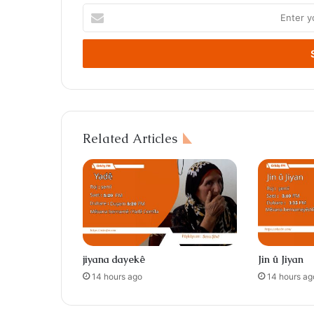
Enter
your
Email
address
Related Articles
jiyana dayekê
Jin û Jiyan
14 hours ago
14 hours ag