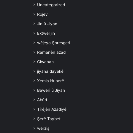
Uncategorized
Rojev
Jin û Jiyan
Ektwel jin
wêjeya Şoreşgerî
Ramanên azad
Ciwanan
jiyana dayekê
Xemla Hunerê
Bawerî û Jiyan
Abûrî
Tîrêjên Azadiyê
Şerê Taybet
werzîş