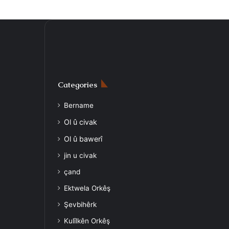
Categories
Bername
Ol û civak
Ol û bawerî
jin u civak
çand
Ektwela Orkêş
Şevbihêrk
Kulîlkên Orkêş