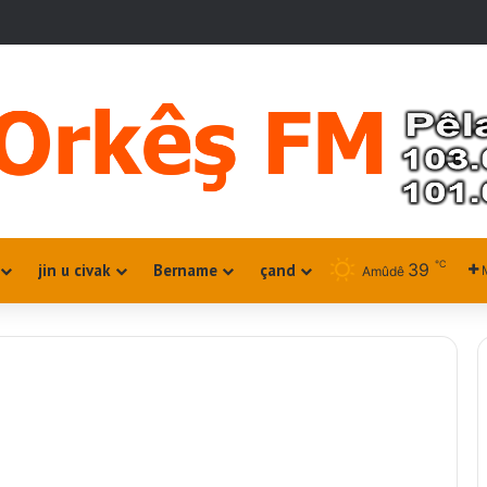
℃
39
jin u civak
Bername
çand
Amûdê