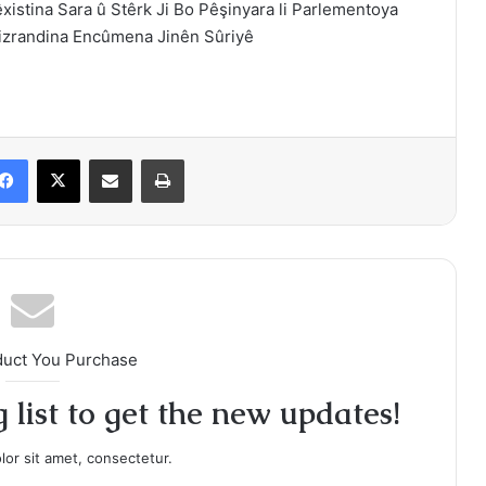
xistina Sara û Stêrk Ji Bo Pêşinyara li Parlementoya
izrandina Encûmena Jinên Sûriyê
Facebook
X
Share via Email
Print
duct You Purchase
 list to get the new updates!
or sit amet, consectetur.