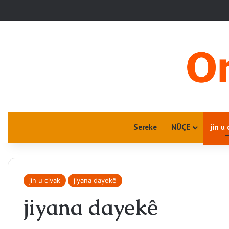
Sereke
NÛÇE
jin u 
jin u civak
jiyana dayekê
jiyana dayekê