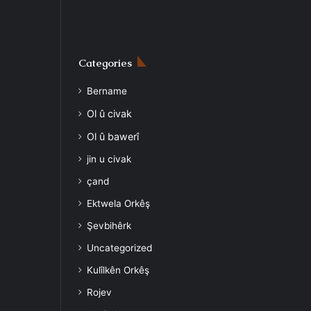
Categories
Bername
Ol û civak
Ol û bawerî
jin u civak
çand
Ektwela Orkêş
Şevbihêrk
Uncategorized
Kulîlkên Orkêş
Rojev