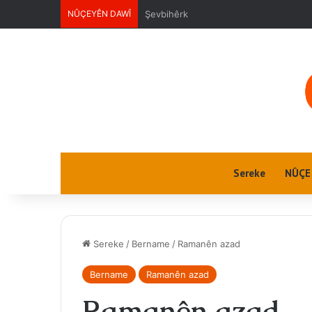
NÛÇEYÊN DAWÎ
Ektwel jin
Sereke
NÛÇE
Sereke
/
Bername
/
Ramanên azad
Bername
Ramanên azad
Ramanên azad