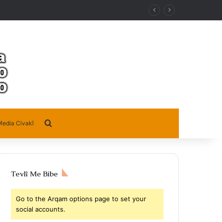
Search for
edia Civakî
Tevlî Me Bibe
Go to the Arqam options page to set your
social accounts.