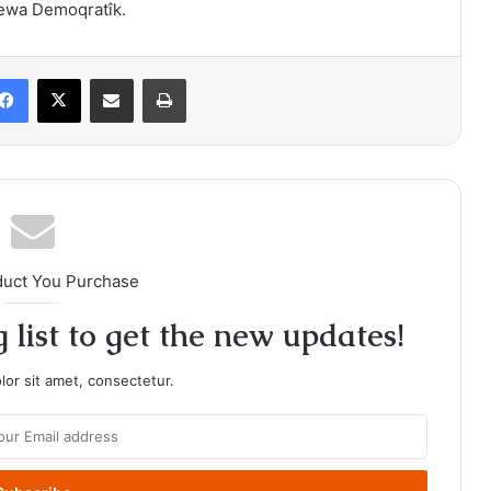
ewa Demoqratîk.
Facebook
X
Share via Email
Print
duct You Purchase
 list to get the new updates!
or sit amet, consectetur.