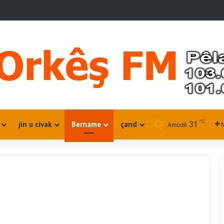
℃
31
jin u civak
Bername
çand
M
Amûdê