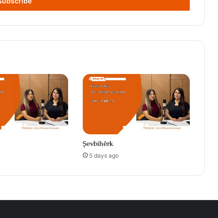
Şevbihêrk
5 days ago