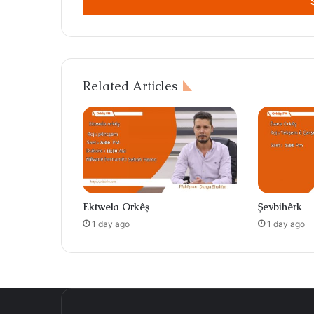
address
Related Articles
Ektwela Orkêş
Şevbihêrk
1 day ago
1 day ago