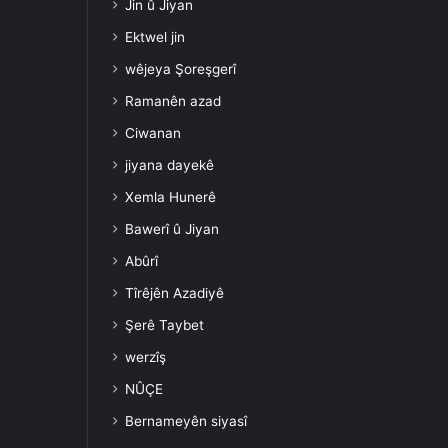
Jin û Jiyan
Ektwel jin
wêjeya Şoreşgerî
Ramanên azad
Ciwanan
jiyana dayekê
Xemla Hunerê
Bawerî û Jiyan
Abûrî
Tîrêjên Azadiyê
Şerê Taybet
werzîş
NÛÇE
Bernameyên siyasî