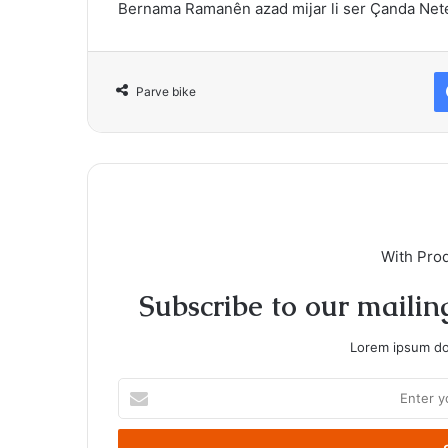
Bernama Ramanên azad mijar li ser Çanda Net
Parve bike
With Pro
Subscribe to our mailing
Lorem ipsum dol
Enter
your
Email