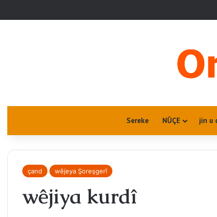
Sereke
NÛÇE
jin u 
çand
wêjeya Şoreşgerî
wêjiya kurdî