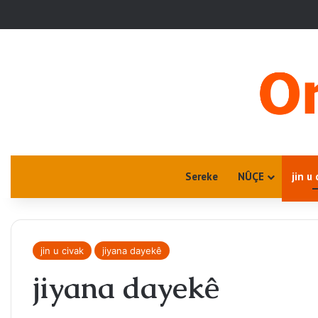
Sereke
NÛÇE
jin u 
jin u civak
jiyana dayekê
jiyana dayekê