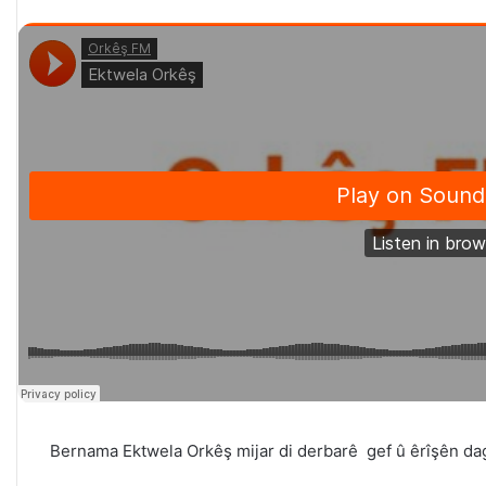
Bernama Ektwela Orkêş mijar di derbarê gef û êrîşên dag