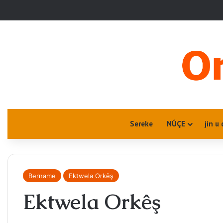
Sereke
NÛÇE
jin u 
Bername
Ektwela Orkêş
Ektwela Orkêş