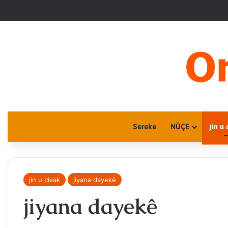
Sereke
NÛÇE
jin u 
jin u civak
jiyana dayekê
jiyana dayekê