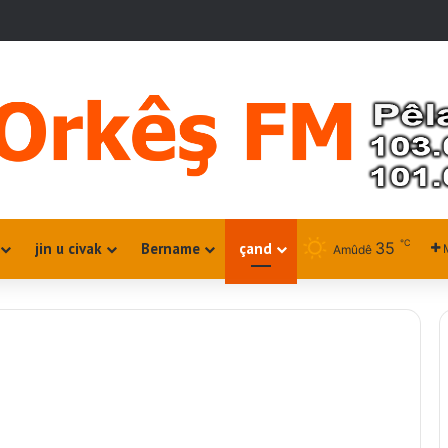
℃
35
jin u civak
Bername
çand
Amûdê