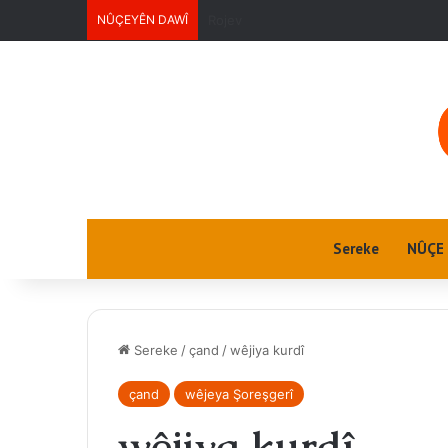
NÛÇEYÊN DAWÎ
Jin û Jiyan
Sereke
NÛÇE
Sereke
/
çand
/
wêjiya kurdî
çand
wêjeya Şoreşgerî
wêjiya kurdî