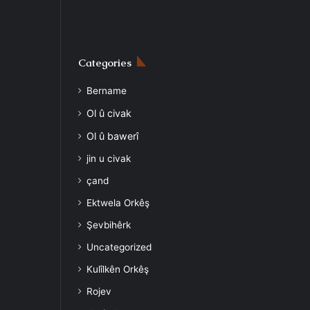
Categories
Bername
Ol û civak
Ol û bawerî
jin u civak
çand
Ektwela Orkêş
Şevbihêrk
Uncategorized
Kulîlkên Orkêş
Rojev