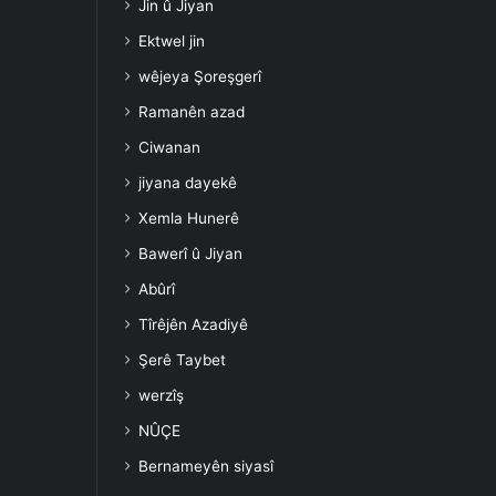
Jin û Jiyan
Ektwel jin
wêjeya Şoreşgerî
Ramanên azad
Ciwanan
jiyana dayekê
Xemla Hunerê
Bawerî û Jiyan
Abûrî
Tîrêjên Azadiyê
Şerê Taybet
werzîş
NÛÇE
Bernameyên siyasî