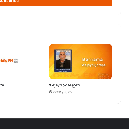
rê
wêjeya Şoreşgerî
22/09/2025