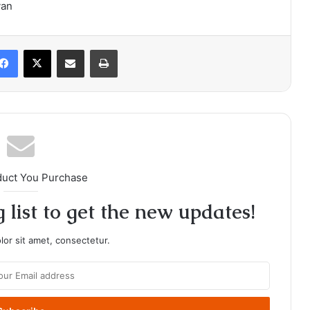
van
Facebook
X
Share via Email
Print
duct You Purchase
 list to get the new updates!
or sit amet, consectetur.