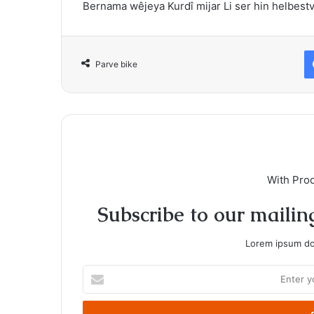
Bernama wêjeya Kurdî mijar Li ser hin helbest
Parve bike
With Pro
Subscribe to our mailing
Lorem ipsum dol
Enter
your
Email