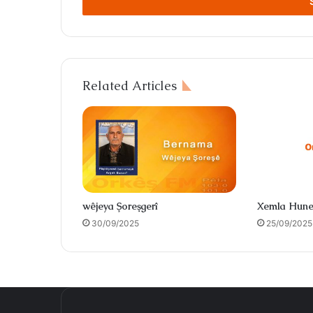
address
Related Articles
wêjeya Şoreşgerî
Xemla Hune
30/09/2025
25/09/2025